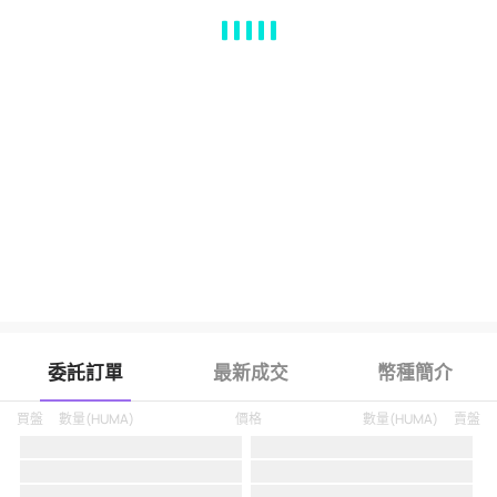
MA
EMA
BOLL
VOL
MACD
KDJ
RSI
BRAR
DMI
SAR
RO
委託訂單
最新成交
幣種簡介
買盤
數量
(
HUMA
)
價格
數量
(
HUMA
)
賣盤