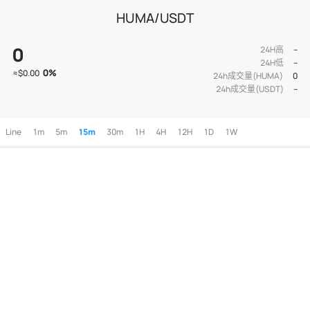
HUMA/USDT
0
24H高
--
24H低
--
0
%
≈
$0.00
24h成交量(HUMA)
0
24h成交量(USDT)
--
Line
1m
5m
15m
30m
1H
4H
12H
1D
1W