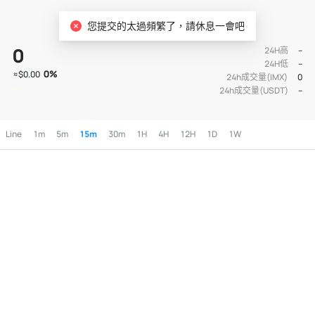
IMX/USDT
您提交的太過頻繁了，請休息一會吧
0
24H高
--
24H低
--
0
%
≈
$0.00
24h成交量(IMX)
0
24h成交量(USDT)
--
Line
1m
5m
15m
30m
1H
4H
12H
1D
1W