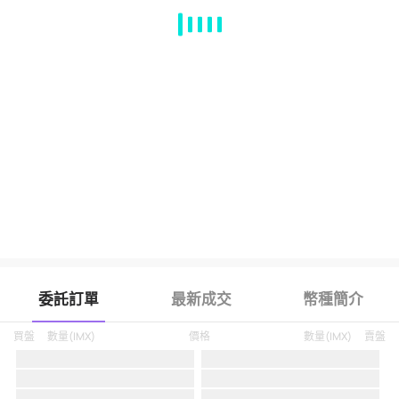
MA
EMA
BOLL
VOL
MACD
KDJ
RSI
BRAR
DMI
SAR
RO
委託訂單
最新成交
幣種簡介
買盤
數量
(
IMX
)
價格
數量
(
IMX
)
賣盤