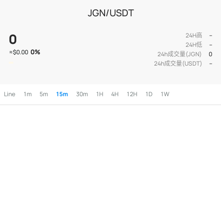
JGN/USDT
0
24H高
--
24H低
--
0
%
≈
$0.00
24h成交量(JGN)
0
24h成交量(USDT)
--
Line
1m
5m
15m
30m
1H
4H
12H
1D
1W