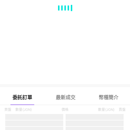
MA
EMA
BOLL
VOL
MACD
KDJ
RSI
BRAR
DMI
SAR
RO
委託訂單
最新成交
幣種簡介
買盤
數量
(
JGN
)
價格
數量
(
JGN
)
賣盤