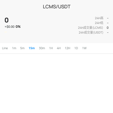
LCMS/USDT
0
24H高
--
24H低
--
0
%
≈
$0.00
24h成交量(LCMS)
0
24h成交量(USDT)
--
Line
1m
5m
15m
30m
1H
4H
12H
1D
1W