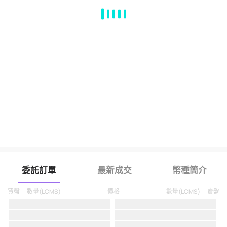
MA
EMA
BOLL
VOL
MACD
KDJ
RSI
BRAR
DMI
SAR
RO
委託訂單
最新成交
幣種簡介
買盤
數量
(
LCMS
)
價格
數量
(
LCMS
)
賣盤