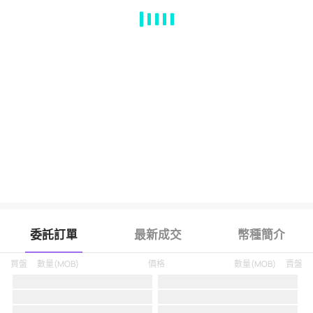
MA
EMA
BOLL
VOL
MACD
KDJ
RSI
BRAR
DMI
SAR
RO
委託訂單
最新成交
幣種簡介
買盤
數量
(
MOB
)
價格
數量
(
MOB
)
賣盤