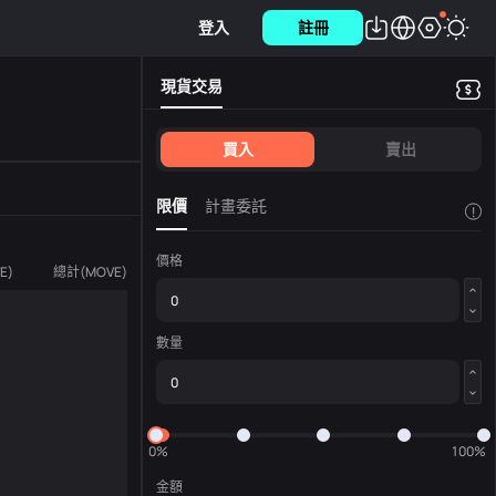
登入
註冊
現貨交易
買入
賣出
限價
計畫委託
!
價格
E
)
總計
(
MOVE
)
數量
0%
100%
金額