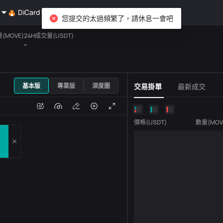
DiCard
探索
您提交的太過頻繁了，請休息一會吧
(MOVE)
24H成交量(USDT)
--
USDT
基本版
專業版
深度圖
交易掛單
最新成交
跌
成交量
價格
(
USDT
)
數量
(
MOV