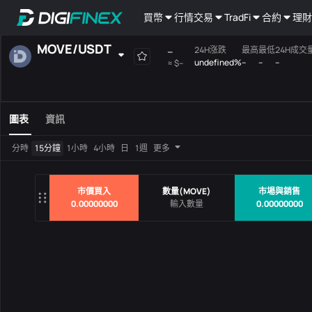
買幣
行情
交易
TradFi
合約
理財
MOVE
/
USDT
--
24H涨跌
最高
最低
24H成交量
undefined%
--
--
--
≈
$--
自選
現貨
槓桿
全部
Mainboard
圖表
資訊
交易對
價格
24H涨
分時
15分鐘
1小時
4小時
日
1週
更多
沒有數據
市價買入
數量
(
MOVE
)
市場與銷售
0.00000000
0.00000000