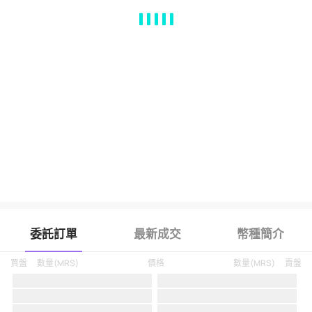
MA
EMA
BOLL
VOL
MACD
KDJ
RSI
BRAR
DMI
SAR
RO
委託訂單
最新成交
幣種簡介
買盤
數量
(
MRS
)
價格
數量
(
MRS
)
賣盤