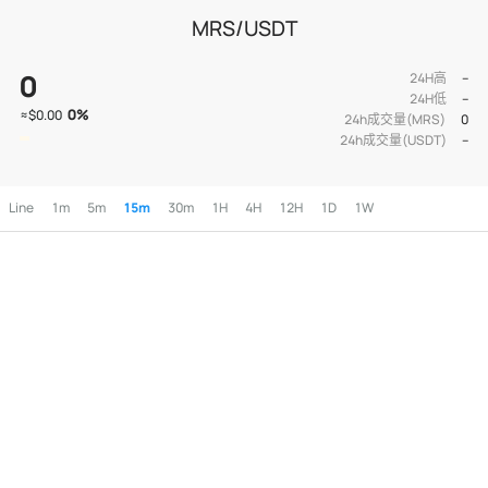
MRS/USDT
0
24H高
--
24H低
--
0
%
≈
$0.00
24h成交量(MRS)
0
24h成交量(USDT)
--
Line
1m
5m
15m
30m
1H
4H
12H
1D
1W