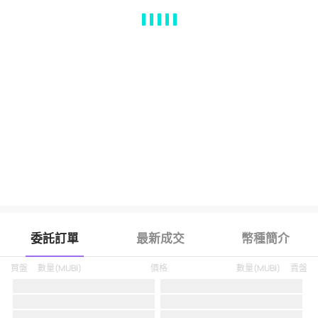
MA
EMA
BOLL
VOL
MACD
KDJ
RSI
BRAR
DMI
SAR
RO
委託訂單
最新成交
幣種簡介
買盤
數量
(
MUBI
)
價格
數量
(
MUBI
)
賣盤