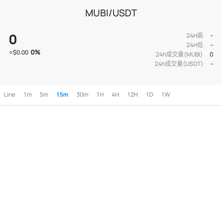
MUBI/USDT
0
24H高
--
24H低
--
0
%
≈
$0.00
24h成交量(MUBI)
0
24h成交量(USDT)
--
Line
1m
5m
15m
30m
1H
4H
12H
1D
1W