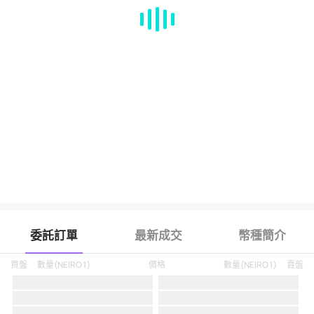
MA
EMA
BOLL
VOL
MACD
KDJ
RSI
BRAR
DMI
SAR
RO
委託訂單
最新成交
幣種簡介
買盤
數量
(
NEIRO1
)
價格
數量
(
NEIRO1
)
賣盤