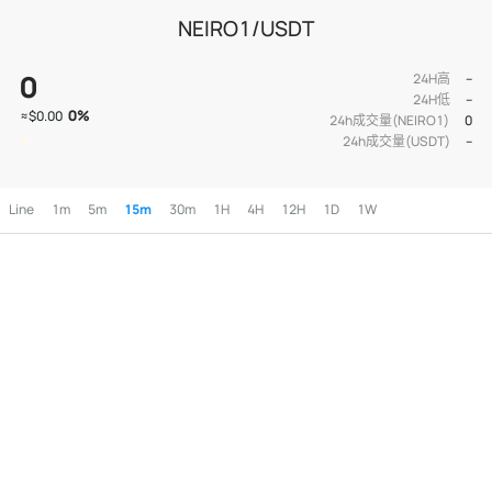
NEIRO1/USDT
0
24H高
--
24H低
--
0
%
≈
$0.00
24h成交量(NEIRO1)
0
24h成交量(USDT)
--
Line
1m
5m
15m
30m
1H
4H
12H
1D
1W