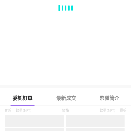
MA
EMA
BOLL
VOL
MACD
KDJ
RSI
BRAR
DMI
SAR
RO
委託訂單
最新成交
幣種簡介
買盤
數量
(
NFT
)
價格
數量
(
NFT
)
賣盤