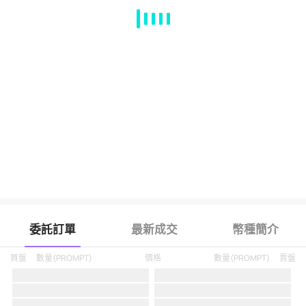
MA
EMA
BOLL
VOL
MACD
KDJ
RSI
BRAR
DMI
SAR
RO
委託訂單
最新成交
幣種簡介
買盤
數量
(
PROMPT
)
價格
數量
(
PROMPT
)
賣盤