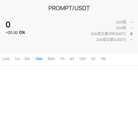
PROMPT/USDT
0
24H高
--
24H低
--
0
%
≈
$0.00
24h成交量(PROMPT)
0
24h成交量(USDT)
--
Line
1m
5m
15m
30m
1H
4H
12H
1D
1W