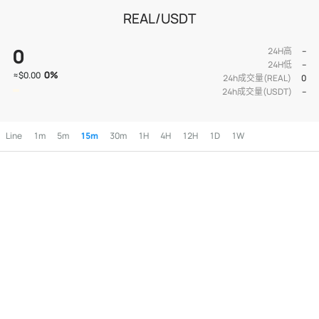
REAL/USDT
0
24H高
--
24H低
--
0
%
≈
$0.00
24h成交量(REAL)
0
24h成交量(USDT)
--
Line
1m
5m
15m
30m
1H
4H
12H
1D
1W