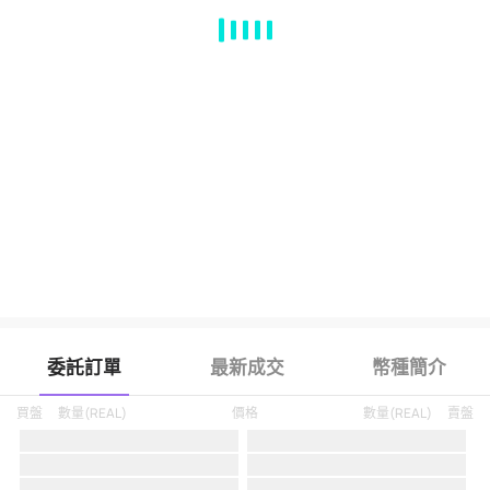
MA
EMA
BOLL
VOL
MACD
KDJ
RSI
BRAR
DMI
SAR
RO
委託訂單
最新成交
幣種簡介
買盤
數量
(
REAL
)
價格
數量
(
REAL
)
賣盤