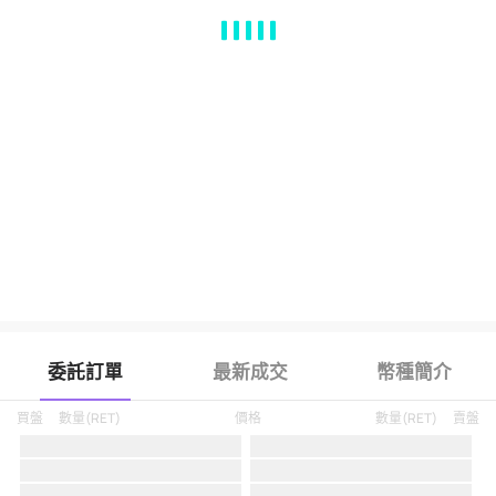
MA
EMA
BOLL
VOL
MACD
KDJ
RSI
BRAR
DMI
SAR
RO
委託訂單
最新成交
幣種簡介
買盤
數量
(
RET
)
價格
數量
(
RET
)
賣盤