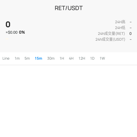
RET/USDT
0
24H高
--
24H低
--
0
%
≈
$0.00
24h成交量(RET)
0
24h成交量(USDT)
--
Line
1m
5m
15m
30m
1H
4H
12H
1D
1W