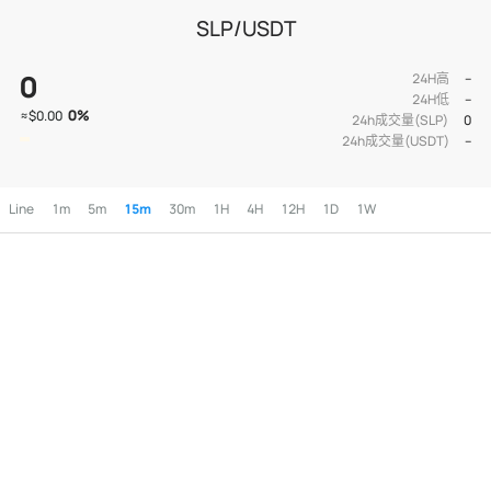
SLP/USDT
0
24H高
--
24H低
--
0
%
≈
$0.00
24h成交量(SLP)
0
24h成交量(USDT)
--
Line
1m
5m
15m
30m
1H
4H
12H
1D
1W