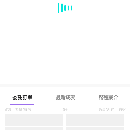
MA
EMA
BOLL
VOL
MACD
KDJ
RSI
BRAR
DMI
SAR
RO
委託訂單
最新成交
幣種簡介
買盤
數量
(
SLP
)
價格
數量
(
SLP
)
賣盤