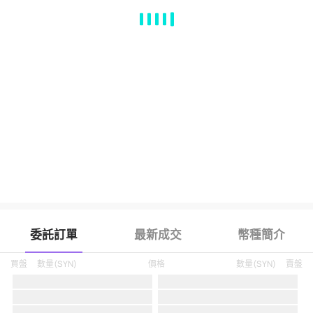
MA
EMA
BOLL
VOL
MACD
KDJ
RSI
BRAR
DMI
SAR
RO
委託訂單
最新成交
幣種簡介
買盤
數量
(
SYN
)
價格
數量
(
SYN
)
賣盤