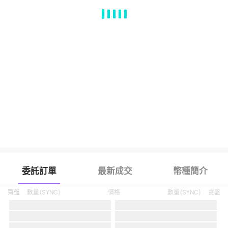
MA
EMA
BOLL
VOL
MACD
KDJ
RSI
BRAR
DMI
SAR
RO
委託訂單
最新成交
幣種簡介
買盤
數量
(
SYNC
)
價格
數量
(
SYNC
)
賣盤