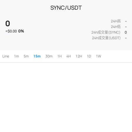
SYNC/USDT
0
24H高
--
24H低
--
0
%
≈
$0.00
24h成交量(SYNC)
0
24h成交量(USDT)
--
Line
1m
5m
15m
30m
1H
4H
12H
1D
1W