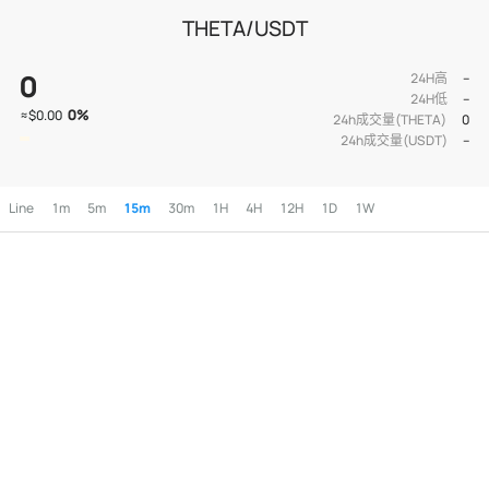
THETA/USDT
0
24H高
--
24H低
--
0
%
≈
$0.00
24h成交量(THETA)
0
24h成交量(USDT)
--
Line
1m
5m
15m
30m
1H
4H
12H
1D
1W