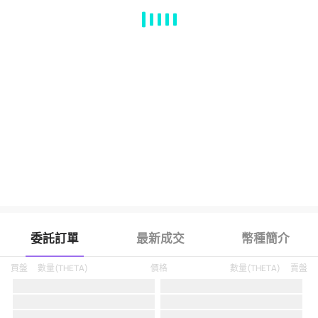
MA
EMA
BOLL
VOL
MACD
KDJ
RSI
BRAR
DMI
SAR
RO
委託訂單
最新成交
幣種簡介
買盤
數量
(
THETA
)
價格
數量
(
THETA
)
賣盤