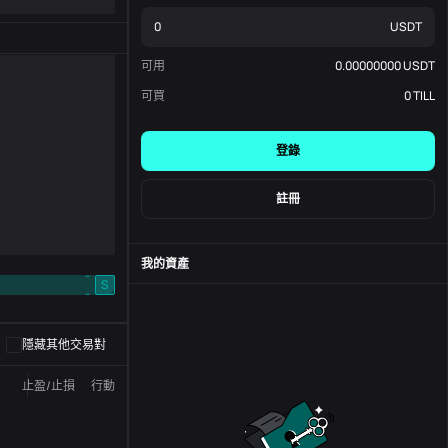
USDT
可用
0.00000000
USDT
可買
0
TILL
登錄
註冊
我的資產
-
S
-
隱藏其他交易對
止盈/止損
行動
狀態
訂單編號