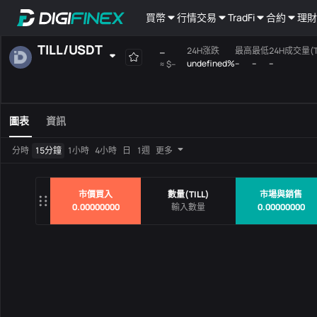
買幣
行情
交易
TradFi
合約
理財
TILL
/
USDT
--
24H涨跌
最高
最低
24H成交量(TI
undefined%
--
--
--
≈
$--
自選
現貨
槓桿
全部
Mainboard
圖表
資訊
交易對
價格
24H涨
分時
15分鐘
1小時
4小時
日
1週
更多
沒有數據
市價買入
數量
(
TILL
)
市場與銷售
0.00000000
0.00000000