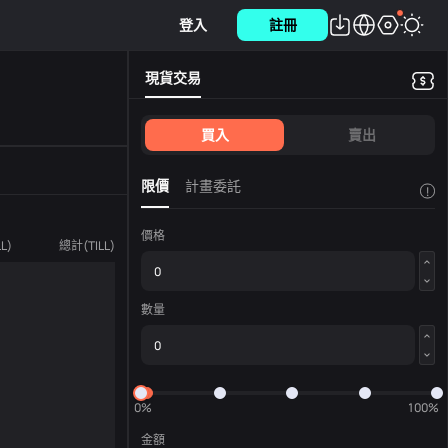
登入
註冊
現貨交易
買入
賣出
限價
計畫委託
!
價格
LL
)
總計
(
TILL
)
數量
0%
100%
金額