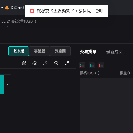
DiCard
探索
您提交的太過頻繁了，請休息一會吧
LL)
24H成交量(USDT)
--
USDT
基本版
專業版
深度圖
交易掛單
最新成交
跌
成交量
價格
(
USDT
)
數量
(
TI