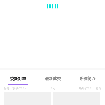
MA
EMA
BOLL
VOL
MACD
KDJ
RSI
BRAR
DMI
SAR
RO
委託訂單
最新成交
幣種簡介
買盤
數量
(
TRR
)
價格
數量
(
TRR
)
賣盤