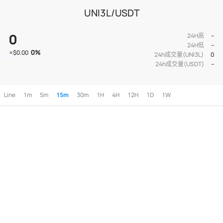
UNI3L/USDT
0
24H高
--
24H低
--
0
%
≈
$0.00
24h成交量(UNI3L)
0
24h成交量(USDT)
--
Line
1m
5m
15m
30m
1H
4H
12H
1D
1W