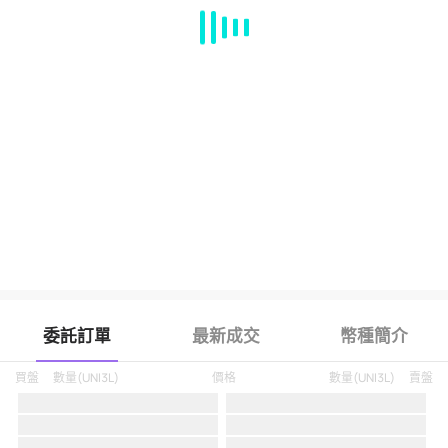
MA
EMA
BOLL
VOL
MACD
KDJ
RSI
BRAR
DMI
SAR
RO
委託訂單
最新成交
幣種簡介
買盤
數量
(
UNI3L
)
價格
數量
(
UNI3L
)
賣盤