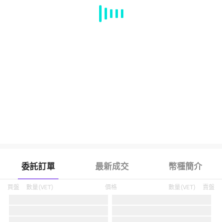
MA
EMA
BOLL
VOL
MACD
KDJ
RSI
BRAR
DMI
SAR
RO
委託訂單
最新成交
幣種簡介
買盤
數量
(
VET
)
價格
數量
(
VET
)
賣盤