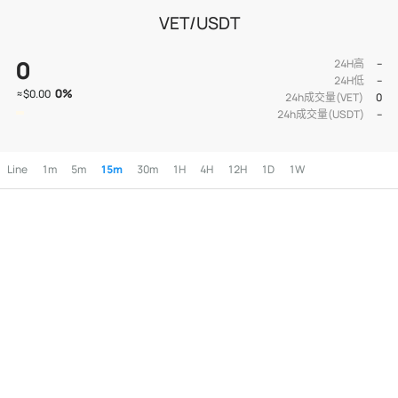
VET/USDT
0
24H高
--
24H低
--
0
%
≈
$0.00
24h成交量(VET)
0
24h成交量(USDT)
--
Line
1m
5m
15m
30m
1H
4H
12H
1D
1W