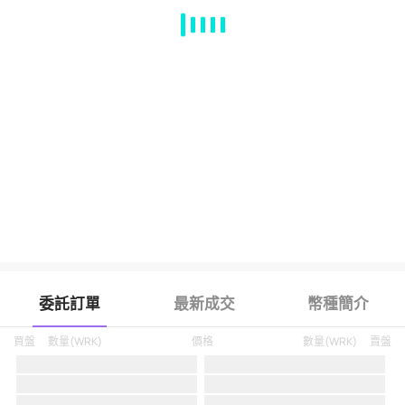
MA
EMA
BOLL
VOL
MACD
KDJ
RSI
BRAR
DMI
SAR
RO
委託訂單
最新成交
幣種簡介
買盤
數量
(
WRK
)
價格
數量
(
WRK
)
賣盤