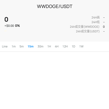
WWDOGE/USDT
0
24H高
--
24H低
--
0
%
≈
$0.00
24h成交量(WWDOGE)
0
24h成交量(USDT)
--
Line
1m
5m
15m
30m
1H
4H
12H
1D
1W