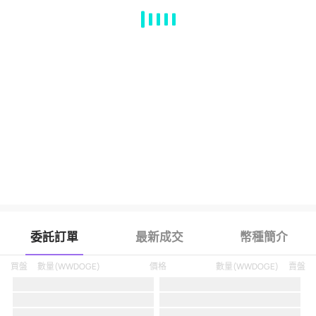
MA
EMA
BOLL
VOL
MACD
KDJ
RSI
BRAR
DMI
SAR
RO
委託訂單
最新成交
幣種簡介
買盤
數量
(
WWDOGE
)
價格
數量
(
WWDOGE
)
賣盤