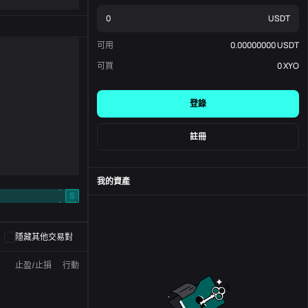
USDT
可用
0.00000000
USDT
可買
0
XYO
登錄
註冊
我的資產
-
S
-
隱藏其他交易對
止盈/止損
行動
狀態
訂單編號