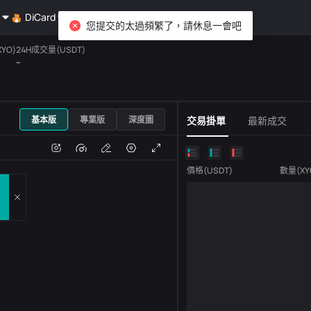
DiCard
探索
您提交的太過頻繁了，請休息一會吧
YO)
24H成交量(USDT)
--
USDT
基本版
專業版
深度圖
交易掛單
最新成交
跌
成交量
價格
(
USDT
)
數量
(
XY