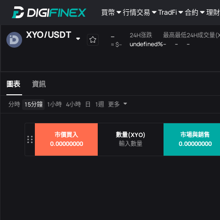
買幣
行情
交易
TradFi
合約
理財
XYO
/
USDT
--
24H涨跌
最高
最低
24H成交量(X
undefined%
--
--
--
≈
$--
自選
現貨
槓桿
全部
Mainboard
圖表
資訊
交易對
價格
24H涨
分時
15分鐘
1小時
4小時
日
1週
更多
沒有數據
市價買入
數量
(
XYO
)
市場與銷售
0.00000000
0.00000000