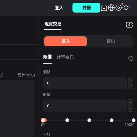
登入
註冊
現貨交易
買入
賣出
限價
計畫委託
!
價格
O
)
總計
(
XYO
)
數量
0%
100%
金額