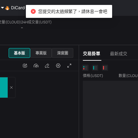
DiCard
探索
您提交的太過頻繁了，請休息一會吧
交量(CLOUD)
24H成交量(USDT)
--
USDT
基本版
專業版
深度圖
交易掛單
最新成交
跌
成交量
價格
(
USDT
)
數量
(
CLOU