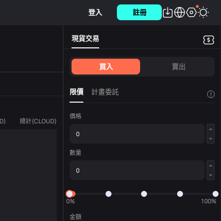
登入
註冊
現貨交易
買入
賣出
限價
計畫委託
!
價格
D
)
總計
(
CLOUD
)
數量
0%
100%
金額