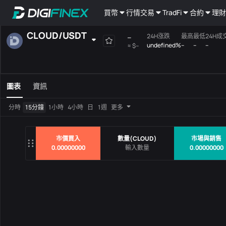
買幣
行情
交易
TradFi
合約
理財
CLOUD
/
USDT
--
24H涨跌
最高
最低
24H成
undefined%
--
--
--
≈
$--
自選
現貨
槓桿
全部
Mainboard
圖表
資訊
交易對
價格
24H涨
分時
15分鐘
1小時
4小時
日
1週
更多
沒有數據
市價買入
數量
(
CLOUD
)
市場與銷售
0.00000000
0.00000000