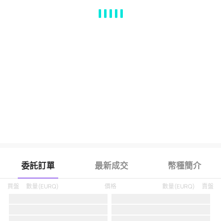
MA
EMA
BOLL
VOL
MACD
KDJ
RSI
BRAR
DMI
SAR
RO
委託訂單
最新成交
幣種簡介
買盤
數量
(
EURQ
)
價格
數量
(
EURQ
)
賣盤