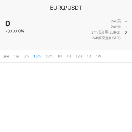
EURQ/USDT
0
24H高
--
24H低
--
0
%
≈
$0.00
24h成交量(EURQ)
0
24h成交量(USDT)
--
Line
1m
5m
15m
30m
1H
4H
12H
1D
1W