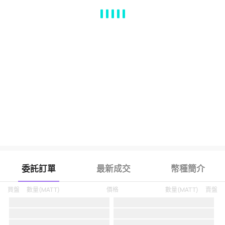
MA
EMA
BOLL
VOL
MACD
KDJ
RSI
BRAR
DMI
SAR
RO
委託訂單
最新成交
幣種簡介
買盤
數量
(
MATT
)
價格
數量
(
MATT
)
賣盤