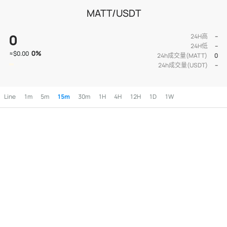
MATT/USDT
0
24H高
--
24H低
--
0
%
≈
$0.00
24h成交量(MATT)
0
24h成交量(USDT)
--
Line
1m
5m
15m
30m
1H
4H
12H
1D
1W